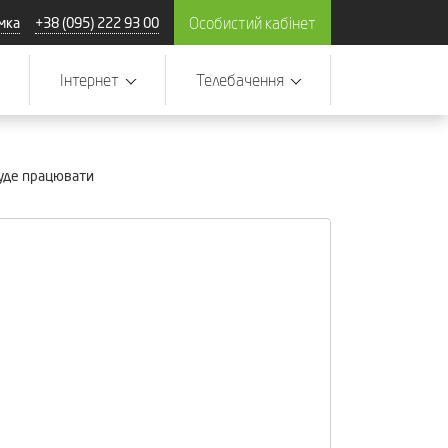
Особистий кабінет
мка
+38 (095) 222 93 00
Інтернет
Телебачення
 буде працювати