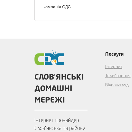
компанія СДС
Послуги
Інтернет
СЛОВʼЯНСЬКІ
Телебачення
Відеонагляд
ДОМАШНІ
МЕРЕЖІ
Інтернет провайдер
Словʼянська та району