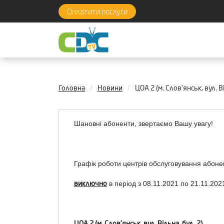
Оплатити послуги
Головна
Новини
ЦОА 2 (м. Слов'янськ, вул. 
Шановні абоненти, звертаємо Вашу увагу!
Графік роботи центрів обслуговування абоне
виключно
в період з 08.11.2021 по 21.11.202
ЦОА 2 (
м
.
Слов'янськ
,
в
ул.
Вільна
,
бу
д.
2)